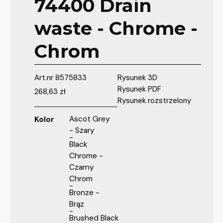
74400 Drain
waste - Chrome -
Chrom
Art.nr
8575833
Rysunek 3D
Rysunek PDF
268,63
zł
Rysunek rozstrzelony
Ascot Grey
Kolor
- Szary
Black
Chrome -
Czarny
Chrom
Bronze -
Brąz
Brushed Black