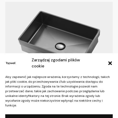
Zarządzaj zgodami plików
cookie
Aby zapewnić jak najlepsze wrażenia, korzystamy z technologii, takich
jak pliki cookie, do przechowywania i/lub uzyskiwania dostępu do
informacji o urządzeniu. Zgoda na te technologie pozwoli nam
Armatura łazienkowa
przetwarzać dane, takie jak zachowanie podczas przeglądania lub
TA4328 Washbasin
unikalne identyfikatory na tej stronie. Brak wyrażenia zgody lub
2641,55
zł
–
4074,25
zł
wycofanie zgody może niekorzystnie wpłynąć na niektóre cechy i
funkcje.