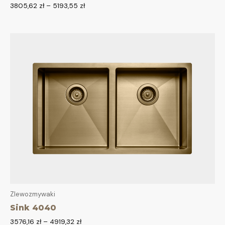
3805,62
zł
–
5193,55
zł
Zlewozmywaki
Sink 4040
3576,16
zł
–
4919,32
zł