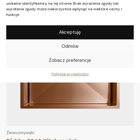
unikalne identyfikatory na tej stronie. Brak wyrażenia zgody lub
Diskho 7040 Kitchen sink
wycofanie zgody może niekorzystnie wpłynąć na niektóre cechy i
funkcje.
3805,62
zł
–
5193,55
zł
Akceptuję
Odmów
Zobacz preferencje
Polityka prywatności
Zlewozmywaki