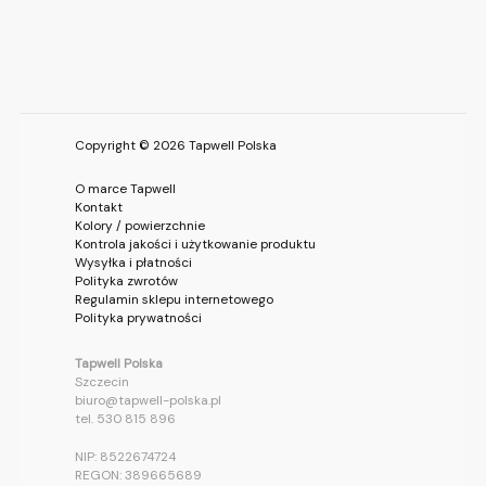
Copyright © 2026 Tapwell Polska
O marce Tapwell
Kontakt
Kolory / powierzchnie
Kontrola jakości i użytkowanie produktu
Wysyłka i płatności
Polityka zwrotów
Regulamin sklepu internetowego
Polityka prywatności
Tapwell Polska
Szczecin
biuro@tapwell-polska.pl
tel. 530 815 896
NIP: 8522674724
REGON: 389665689