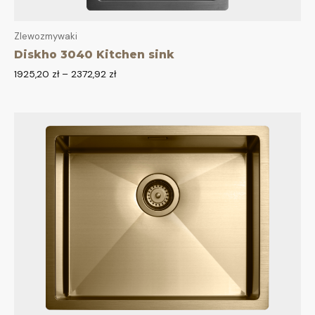
Zlewozmywaki
Diskho 3040 Kitchen sink
1925,20
zł
–
2372,92
zł