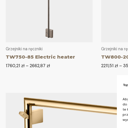
Grzejniki na ręczniki
Grzejniki na rę
TW750-85 Electric heater
TW800-200
1760,21
zł
–
2662,87
zł
2211,51
zł
–
35
Aby
do 
te 
prz
wyc