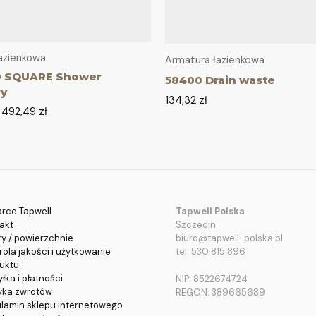
azienkowa
Armatura łazienkowa
 SQUARE Shower
58400 Drain waste
ry
134,32
zł
–
492,49
zł
rce Tapwell
Tapwell Polska
akt
Szczecin
ry / powierzchnie
biuro@tapwell-polska.pl
rola jakości i użytkowanie
tel. 530 815 896
uktu
łka i płatności
NIP: 8522674724
tyka zwrotów
REGON: 389665689
lamin sklepu internetowego