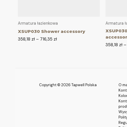
Armatura łazienkowa
Armatura ł
XSUP030
XSUP030 Shower accessory
accesso
358,18
zł
–
716,35
zł
358,18
zł
Copyright © 2026 Tapwell Polska
O ma
Kont
Kolo
Kont
prod
Wysy
Poli
Regu