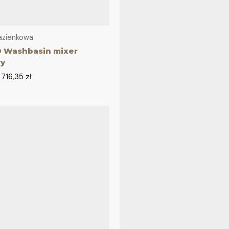
azienkowa
 Washbasin mixer
ry
–
716,35
zł