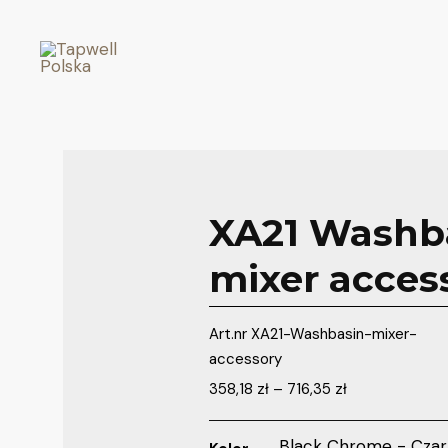
XA21 Washb
mixer acces
Art.nr
XA21-Washbasin-mixer-
accessory
358,18
zł
–
716,35
zł
Black Chrome - Cza