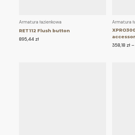
Armatura łazienkowa
Armatura ł
XPRO300
RET112 Flush button
accesso
895,44
zł
358,18
zł