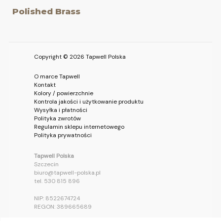
Polished Brass
Copyright © 2026 Tapwell Polska
O marce Tapwell
Kontakt
Kolory / powierzchnie
Kontrola jakości i użytkowanie produktu
Wysyłka i płatności
Polityka zwrotów
Regulamin sklepu internetowego
Polityka prywatności
Tapwell Polska
Szczecin
biuro@tapwell-polska.pl
tel. 530 815 896
NIP: 8522674724
REGON: 389665689