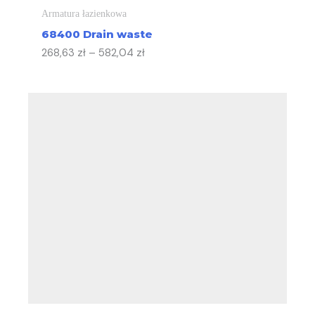
Armatura łazienkowa
68400 Drain waste
268,63
zł
–
582,04
zł