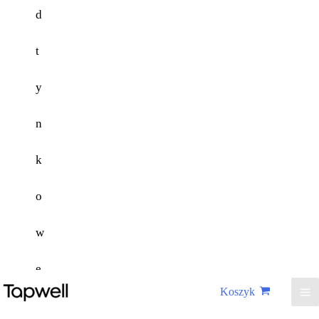
d
t
y
n
k
o
w
e
Koszyk