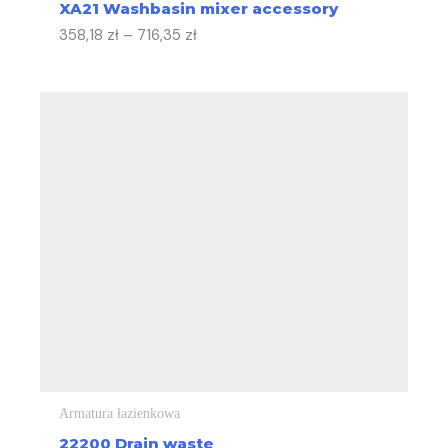
XA21 Washbasin mixer accessory
358,18
zł
–
716,35
zł
Armatura łazienkowa
22200 Drain waste