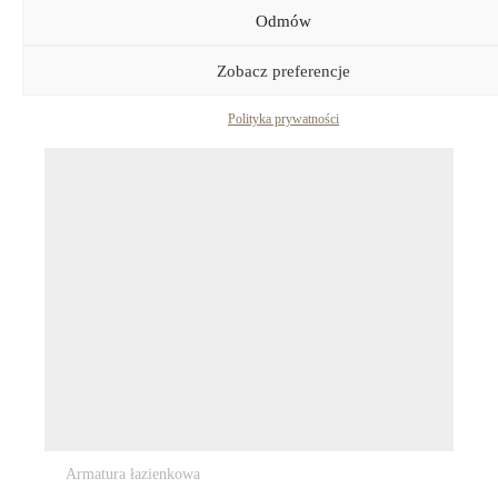
Odmów
XA100 Washbasin mixer accessory
805,90
zł
–
1522,25
zł
Zobacz preferencje
Polityka prywatności
Armatura łazienkowa