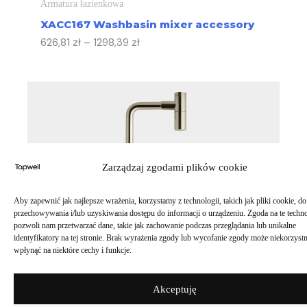
Armatura łazienkowa
XACC167 Washbasin mixer accessory
626,81
zł
–
1298,39
zł
Zarządzaj zgodami plików cookie
Aby zapewnić jak najlepsze wrażenia, korzystamy z technologii, takich jak pliki cookie, do
przechowywania i/lub uzyskiwania dostępu do informacji o urządzeniu. Zgoda na te techn
pozwoli nam przetwarzać dane, takie jak zachowanie podczas przeglądania lub unikalne
identyfikatory na tej stronie. Brak wyrażenia zgody lub wycofanie zgody może niekorzystn
wpłynąć na niektóre cechy i funkcje.
Akceptuję
Armatura łazienkowa