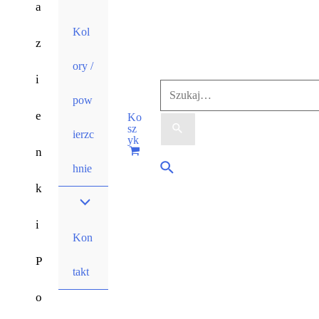
a
Kol
z
ory /
i
pow
e
Ko
sz
ierzc
yk
n
hnie
k
i
Kon
P
takt
o