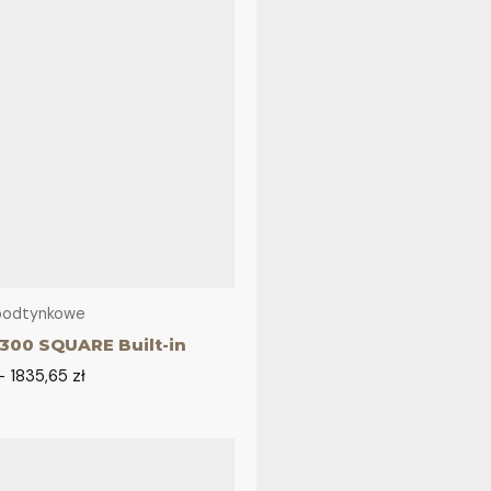
 podtynkowe
300 SQUARE Built-in
–
1835,65
zł