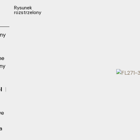
Rysunek
rozstrzelony
rny
me
ny
el
we
a