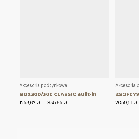
Akcesoria podtynkowe
Akcesoria
BOX300/300 CLASSIC Built-in
ZSOF079
1253,62
zł
–
1835,65
zł
2059,51
zł