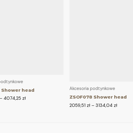
 podtynkowe
Akcesoria podtynkowe
 Shower head
ZSOF078 Shower head
–
4074,25
zł
2059,51
zł
–
3134,04
zł