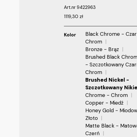
Art.nr
9422963
1119,30
zł
Black Chrome - Cza
Kolor
Chrom
Bronze - Brąz
Brushed Black Chro
- Szczotkowany Czar
Chrom
Brushed Nickel -
Szczotkowany Niki
Chrome - Chrom
Copper - Miedź
Honey Gold - Miodo
Złoto
Matte Black - Matow
Czerń