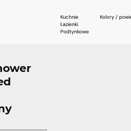
Kuchnie
Kolory / powi
Łazienki
Podtynkowe
hower
ed
ny