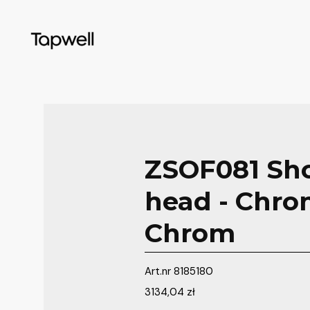
ZSOF081 Sh
head - Chro
Chrom
Art.nr
8185180
3134,04
zł