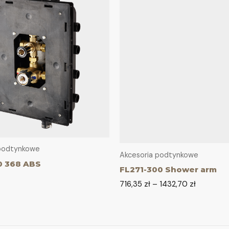
 podtynkowe
Akcesoria podtynkowe
0 368 ABS
FL271-300 Shower arm
716,35
zł
–
1432,70
zł