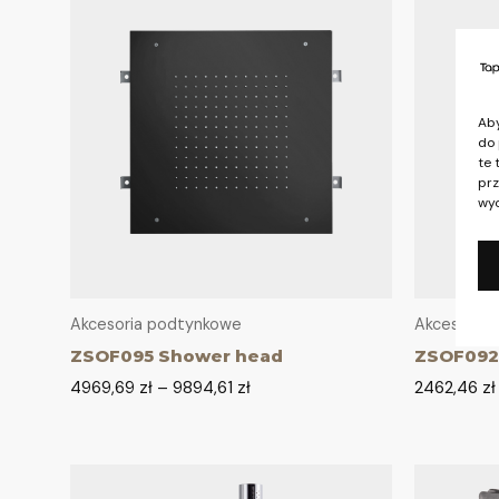
Aby
do 
te 
prz
wyc
Akcesoria podtynkowe
Akcesoria
ZSOF095 Shower head
ZSOF092
4969,69
zł
–
9894,61
zł
2462,46
zł