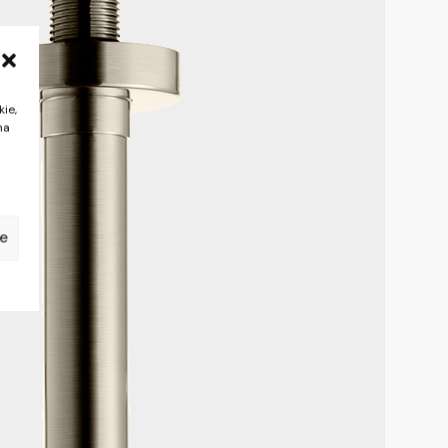
kie,
na
je