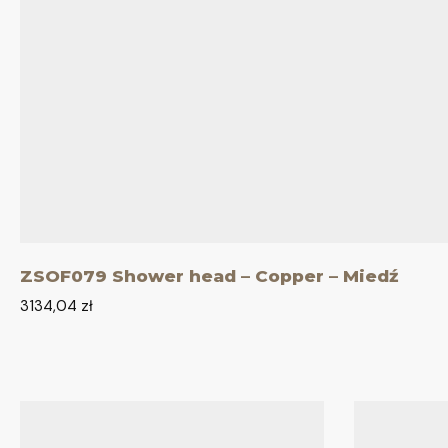
ZSOF079 Shower head – Copper – Miedź
3134,04
zł