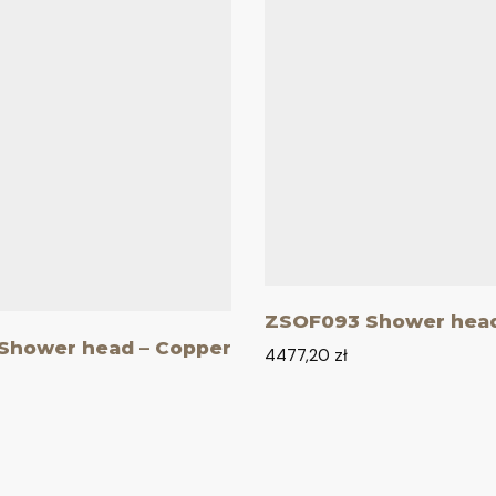
ZSOF093 Shower head
Shower head – Copper
4477,20
zł