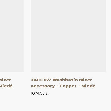
mixer
XACC167 Washbasin mixer
Miedź
accessory – Copper – Miedź
1074,53
zł