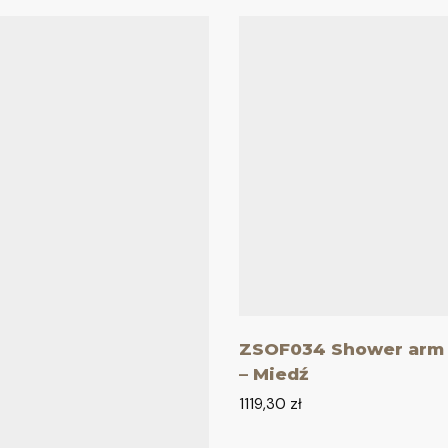
ZSOF034 Shower arm 
– Miedź
1119,30
zł