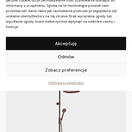
jak pliki cookie, do przechowywania i/lub uzyskiwania dostępu do
informacji o urządzeniu. Zgoda na te technologie pozwoli nam
przetwarzać dane, takie jak zachowanie podczas przeglądania lub
unikalne identyfikatory na tej stronie. Brak wyrażenia zgody lub
wycofanie zgody może niekorzystnie wpłynąć na niektóre cechy i
funkcje.
Akceptuję
Prysznice
DSO14090 Hand shower
Odmów
447,72
zł
–
805,90
zł
Zobacz preferencje
Polityka prywatności