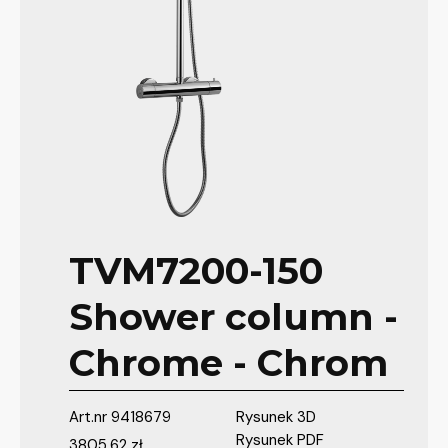
TVM7200-150
Shower column -
Chrome - Chrom
Art.nr
9418679
Rysunek 3D
Rysunek PDF
3805,62
zł