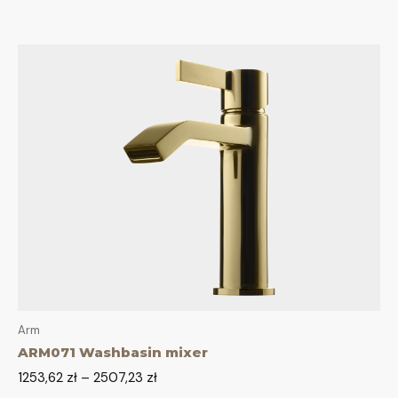
Arm
ARM071 Washbasin mixer
1253,62
zł
–
2507,23
zł