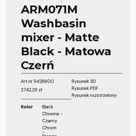
ARM071M
Washbasin
mixer - Matte
Black - Matowa
Czerń
Art.nr
9426600
Rysunek 3D
Rysunek PDF
2742,29
zł
Rysunek rozstrzelony
Black
Kolor
Chrome -
Czarny
Chrom