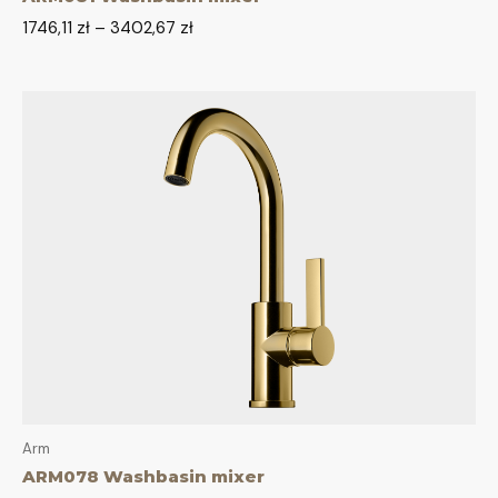
1746,11
zł
–
3402,67
zł
Arm
ARM078 Washbasin mixer