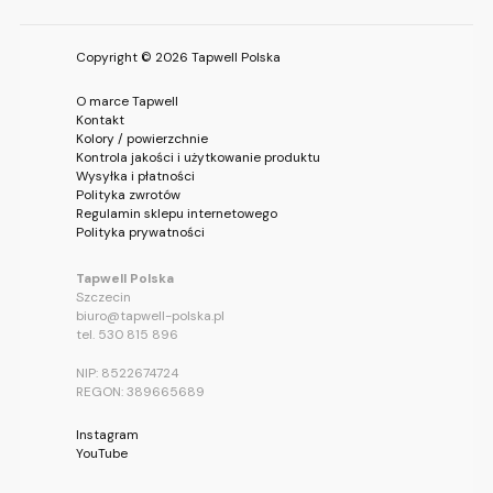
Copyright © 2026 Tapwell Polska
O marce Tapwell
Kontakt
Kolory / powierzchnie
Kontrola jakości i użytkowanie produktu
Wysyłka i płatności
Polityka zwrotów
Regulamin sklepu internetowego
Polityka prywatności
Tapwell Polska
Szczecin
biuro@tapwell-polska.pl
tel. 530 815 896
NIP: 8522674724
REGON: 389665689
Instagram
YouTube