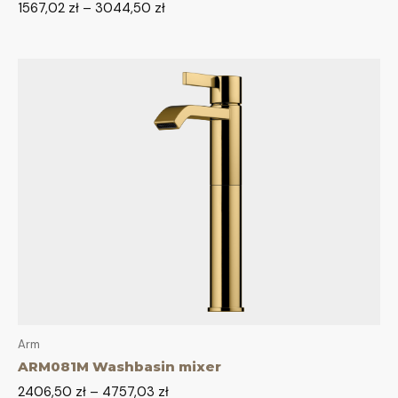
1567,02
zł
–
3044,50
zł
Arm
ARM081M Washbasin mixer
2406,50
zł
–
4757,03
zł