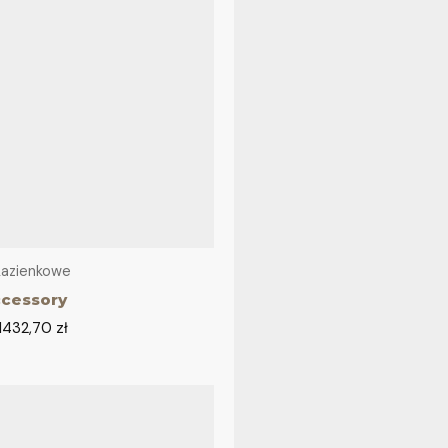
Łazienkowe
ccessory
1432,70
zł