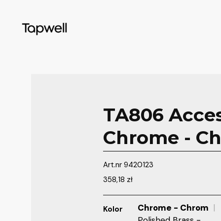
TA806 Acces
Chrome - C
Art.nr
9420123
358,18
zł
Chrome - Chrom
Kolor
Polished Brass -