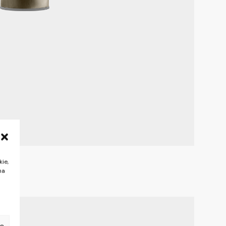
kie,
na