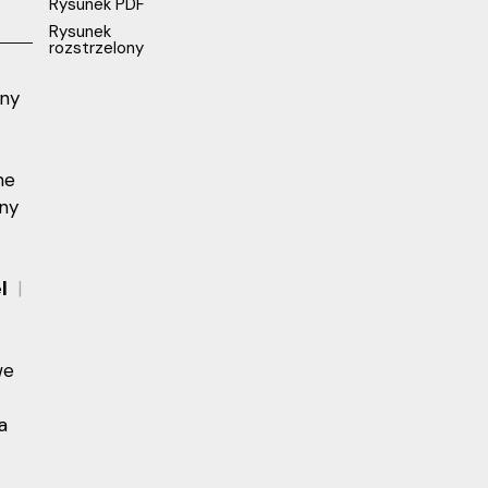
Rysunek PDF
Rysunek
rozstrzelony
rny
me
ny
el
we
a