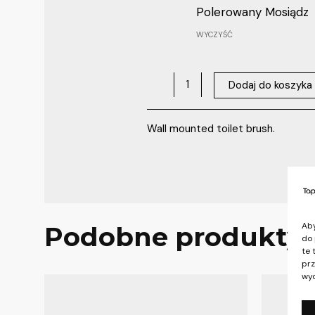
Polerowany Mosiądz
WYCZYŚĆ
Dodaj do koszyka
Wall mounted toilet brush.
Aby
Podobne produkty
do 
te 
prz
wyc