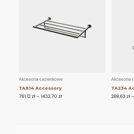
Akcesoria Łazienkowe
Akcesoria 
TA814 Accessory
TA234 A
761,12
zł
–
1432,70
zł
268,63
zł